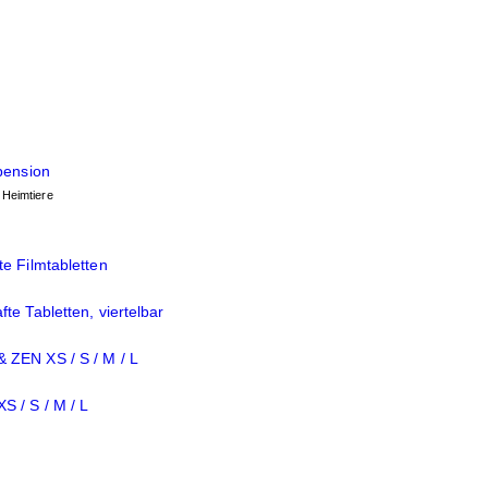
pension
 Heimtiere
e Filmtabletten
te Tabletten, viertelbar
ZEN XS / S / M / L
 / S / M / L