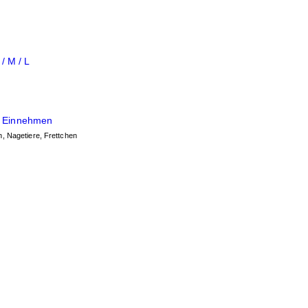
/ M / L
m Einnehmen
, Nagetiere, Frettchen