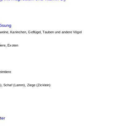
Lösung
weine, Kaninchen, Geflügel, Tauben und andere Vögel
iere, Exoten
eimtiere
), Schaf (Lamm), Ziege (Zicklein)
ter