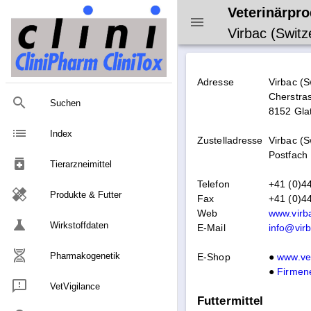
Veterinärpro
Virbac (Switz
Adresse
Virbac (S
Cherstra
Suchen
8152 Gla
list
Index
Zustelladresse
Virbac (S
Postfach
medication
Tierarzneimittel
Telefon
+41 (0)4
healing
Produkte & Futter
Fax
+41 (0)4
Web
www.virb
science
Wirkstoffdaten
E-Mail
info@vir
Pharmakogenetik
E-Shop
●
www.vet
●
Firmen
VetVigilance
Futtermittel