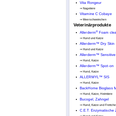
Vita Rongeur
⇒ Nagetiere
Vitamine C Cobaye
⇒ Meerschweinchen
Veterinärprodukte
®
Allerderm
Foam clea
⇒ Hund und Katze
Allerderm™ Dry Skin
⇒ Hund und Katze
Allerderm™ Sensitive
⇒ Hund, Katze
Allerderm™ Spot-on
⇒ Hund, Katze
ALLERMYL™ SIS
⇒ Hund, Katze
BackHome Bioglass M
⇒ Hund, Katze, Heimtiere
Bucogel, Zahngel
⇒ Hund, Katze und Frettch
C.E.T. Enzymatische 