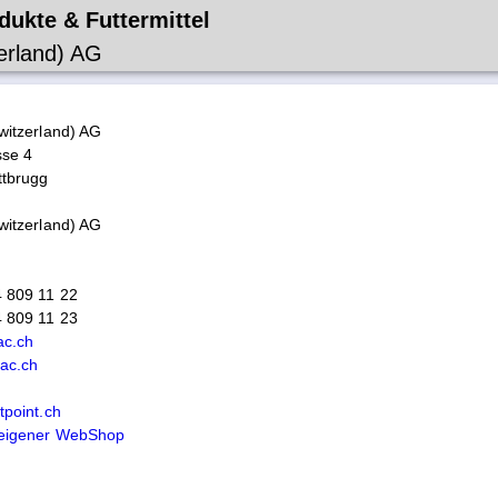
dukte & Futtermittel
erland) AG
witzerland) AG
sse 4
ttbrugg
witzerland) AG
4 809 11 22
4 809 11 23
ac.ch
bac.ch
point.ch
eigener WebShop