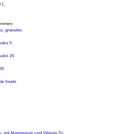
/ L
eimtiere
us, granules
ules 5
ules 25
500
ie treats
, mit Magnesium und Vitamin D
3
3