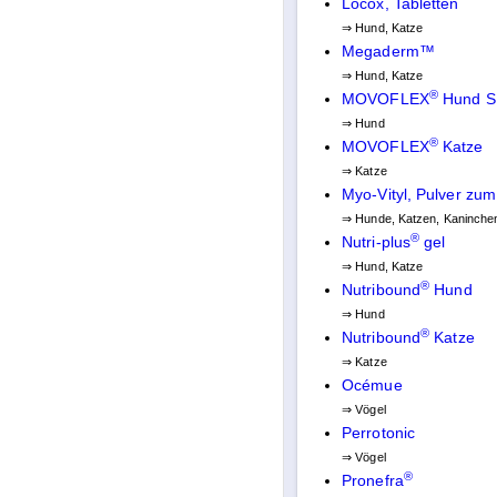
Locox, Tabletten
⇒ Hund, Katze
Megaderm™
⇒ Hund, Katze
®
MOVOFLEX
Hund S 
⇒ Hund
®
MOVOFLEX
Katze
⇒ Katze
Myo-Vityl, Pulver zu
⇒ Hunde, Katzen, Kaninchen
®
Nutri-plus
gel
⇒ Hund, Katze
®
Nutribound
Hund
⇒ Hund
®
Nutribound
Katze
⇒ Katze
Océmue
⇒ Vögel
Perrotonic
⇒ Vögel
®
Pronefra