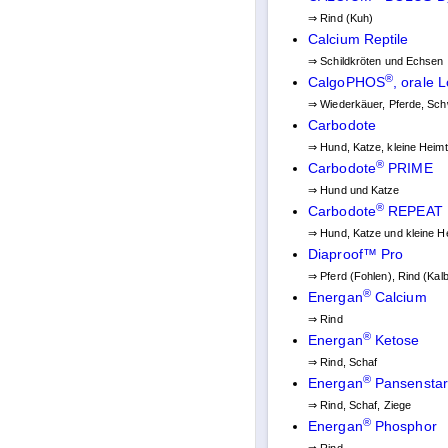
⇒ Rind (Kuh)
Calcium Reptile
⇒ Schildkröten und Echsen
®
CalgoPHOS
, orale 
⇒ Wiederkäuer, Pferde, Sch
Carbodote
⇒ Hund, Katze, kleine Heimt
®
Carbodote
PRIME
⇒ Hund und Katze
®
Carbodote
REPEAT
⇒ Hund, Katze und kleine H
Diaproof™ Pro
⇒ Pferd (Fohlen), Rind (Kalb
®
Energan
Calcium
⇒ Rind
®
Energan
Ketose
⇒ Rind, Schaf
®
Energan
Pansenstar
⇒ Rind, Schaf, Ziege
®
Energan
Phosphor