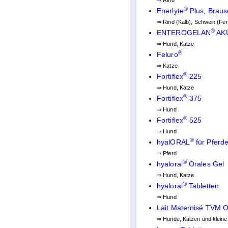
⇒ Rind
®
Enerlyte
Plus, Braus
⇒ Rind (Kalb), Schwein (Fer
®
ENTEROGELAN
AKU
⇒ Hund, Katze
®
Feluro
⇒ Katze
®
Fortiflex
225
⇒ Hund, Katze
®
Fortiflex
375
⇒ Hund
®
Fortiflex
525
⇒ Hund
®
hyalORAL
für Pferd
⇒ Pferd
®
hyaloral
Orales Gel
⇒ Hund, Katze
®
hyaloral
Tabletten
⇒ Hund
Lait Maternisé TVM O
⇒ Hunde, Katzen und kleine