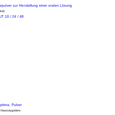
epulver zur Herstellung einer oralen Lösung
kel)
T 10 / 24 / 48
e
ptima, Pulver
 Haussäugetiere