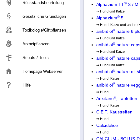
Rückstandsbeurteilung
®
Alphazium TT
S / M 
⇒ Hund und Katze
Gesetzliche Grundlagen
®
Alphazium
5
⇒ Hund, Katze und andere H
Toxikologie/Giftpflanzen
®
anibidiol
nature 8 pl
⇒ Hund und Katze
Arzneipflanzen
®
anibidiol
nature caps
⇒ Hund und Katze
®
Scouts / Tools
anibidiol
nature caps
⇒ Hund und Katze
home
®
Homepage Webserver
anibidiol
nature oil 
⇒ Hund, Katze
®
anibidiol
nature vegg
Hilfe
⇒ Hund
®
Anxitane
, Tabletten
⇒ Hund, Katze
C.E.T. Kaustreifen
⇒ Hund
Calcidelice
⇒ Hund
CALCIUM - BOLUS D