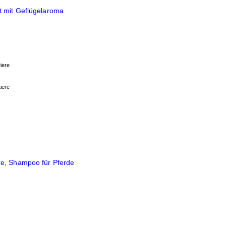
 mit Geflügelaroma
iere
iere
e, Shampoo für Pferde