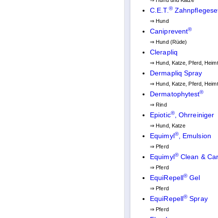
⇒ Hund und Katze
®
C.E.T.
Zahnpflegeset
⇒ Hund
®
Caniprevent
⇒ Hund (Rüde)
Clerapliq
⇒ Hund, Katze, Pferd, Heimt
Dermapliq Spray
⇒ Hund, Katze, Pferd, Heimt
®
Dermatophytest
⇒ Rind
®
Epiotic
, Ohrreiniger
⇒ Hund, Katze
®
Equimyl
, Emulsion
⇒ Pferd
®
Equimyl
Clean & Car
⇒ Pferd
®
EquiRepell
Gel
⇒ Pferd
®
EquiRepell
Spray
⇒ Pferd