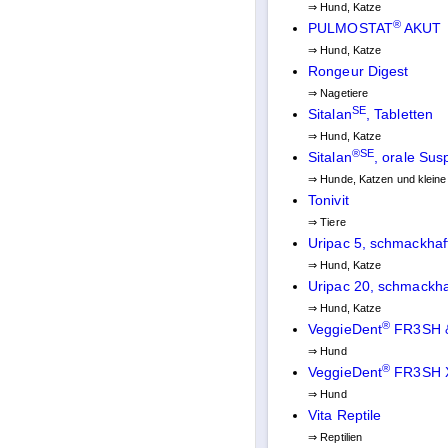
⇒ Hund, Katze
®
PULMOSTAT
AKUT
⇒ Hund, Katze
Rongeur Digest
⇒ Nagetiere
SE
Sitalan
, Tabletten
⇒ Hund, Katze
®
SE
Sitalan
, orale Sus
⇒ Hunde, Katzen und kleine
Tonivit
⇒ Tiere
Uripac 5, schmackhaft
⇒ Hund, Katze
Uripac 20, schmackhaf
⇒ Hund, Katze
®
VeggieDent
FR3SH & 
⇒ Hund
®
VeggieDent
FR3SH XS
⇒ Hund
Vita Reptile
⇒ Reptilien