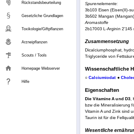
Rückstandsbeurteilung
Spurenelemente:
3b103 Eisen (Eisen(II)-s
Gesetzliche Grundlagen
3b502 Mangan (Mangan(II
Aromastoffe
2b17003 L-Arginin 2'145
Toxikologie/Giftpflanzen
Zusammensetzung
Arzneipflanzen
Dicalciumphosphat, hydrol
Scouts / Tools
Triglyceride von Fettsäur
home
Homepage Webserver
Wissenschaftliche H
○
Calciumiodat
●
Cholec
Hilfe
Eigenschaften
Die Vitamine A und D3
,
bzw die Mineralisierung f
Vitamin A und Zink sind u
Taurin ist für die Fellqual
Wesentliche ernähru