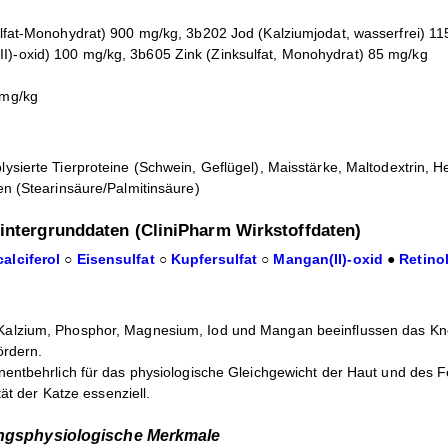
ulfat-Monohydrat) 900 mg/kg, 3b202 Jod (Kalziumjodat, wasserfrei) 11
)-oxid) 100 mg/kg, 3b605 Zink (Zinksulfat, Monohydrat) 85 mg/kg
 mg/kg
ysierte Tierproteine (Schwein, Geflügel), Maisstärke, Maltodextrin, H
en (Stearinsäure/Palmitinsäure)
intergrunddaten (CliniPharm Wirkstoffdaten)
alciferol
○
Eisensulfat
○
Kupfersulfat
○
Mangan(II)-oxid
●
Retino
 Kalzium, Phosphor, Magnesium, Iod und Mangan beeinflussen das Kn
ördern.
nentbehrlich für das physiologische Gleichgewicht der Haut und des Fe
ität der Katze essenziell.
ngsphysiologische Merkmale