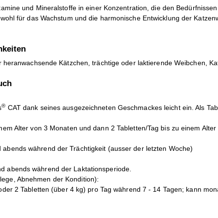
tamine und Mineralstoffe in einer Konzentration, die den Bedürfnisse
owohl für das Wachstum und die harmonische Entwicklung der Katzen
keiten
ür heranwachsende Kätzchen, trächtige oder laktierende Weibchen, Ka
uch
®
s
CAT dank seines ausgezeichneten Geschmackes leicht ein. Als Tabl
einem Alter von 3 Monaten und dann 2 Tabletten/Tag bis zu einem Alte
 abends während der Trächtigkeit (ausser der letzten Woche)
nd abends während der Laktationsperiode.
lege, Abnehmen der Kondition):
 oder 2 Tabletten (über 4 kg) pro Tag während 7 - 14 Tagen; kann mon