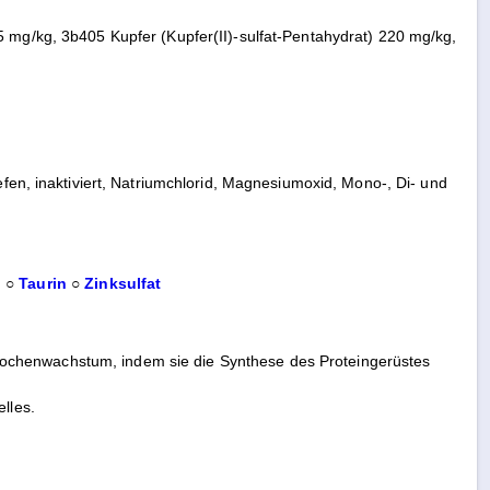
5 mg/kg, 3b405 Kupfer (Kupfer(II)-sulfat-Pentahydrat) 220 mg/kg,
efen, inaktiviert, Natriumchlorid, Magnesiumoxid, Mono-, Di- und
l
○
Taurin
○
Zinksulfat
ochenwachstum, indem sie die Synthese des Proteingerüstes
lles.