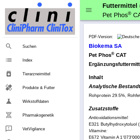
Futtermittel
®
Pet Phos
C
PDF-Version:
Biokema SA
Suchen
®
Pet Phos
CAT
list
Index
Ergänzungsfuttermitt
medication
Tierarzneimittel
Inhalt
Analytische Bestandt
healing
Produkte & Futter
Rohprotein 29.5%, Rohfe
science
Wirkstoffdaten
Zusatzstoffe
Pharmakogenetik
Antioxidationsmittel:
E321 Butylhydroxytoluol
VetVigilance
Vitamine:
E672 Vitamin A 1'073'000