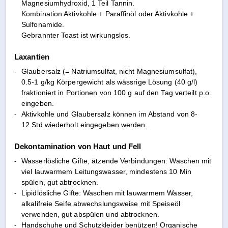
Magnesiumhydroxid, 1 Teil Tannin.
Kombination Aktivkohle + Paraffinöl oder Aktivkohle +
Sulfonamide.
Gebrannter Toast ist wirkungslos.
Laxantien
-
Glaubersalz (= Natriumsulfat, nicht Magnesiumsulfat),
0.5-1 g/kg Körpergewicht als wässrige Lösung (40 g/l)
fraktioniert in Portionen von 100 g auf den Tag verteilt p.o.
eingeben.
-
Aktivkohle und Glaubersalz können im Abstand von 8-
12 Std wiederholt eingegeben werden.
Dekontamination von Haut und Fell
-
Wasserlösliche Gifte, ätzende Verbindungen: Waschen mit
viel lauwarmem Leitungswasser, mindestens 10 Min
spülen, gut abtrocknen.
-
Lipidlösliche Gifte: Waschen mit lauwarmem Wasser,
alkalifreie Seife abwechslungsweise mit Speiseöl
verwenden, gut abspülen und abtrocknen.
-
Handschuhe und Schutzkleider benützen! Organische