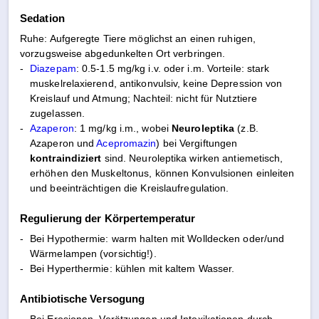
Sedation
Ruhe: Aufgeregte Tiere möglichst an einen ruhigen,
vorzugsweise abgedunkelten Ort verbringen.
-
Diazepam
: 0.5-1.5 mg/kg i.v. oder i.m. Vorteile: stark
muskelrelaxierend, antikonvulsiv, keine Depression von
Kreislauf und Atmung; Nachteil: nicht für Nutztiere
zugelassen.
-
Azaperon
: 1 mg/kg i.m., wobei
Neuroleptika
(z.B.
Azaperon und
Acepromazin
) bei Vergiftungen
kontraindiziert
sind. Neuroleptika wirken antiemetisch,
erhöhen den Muskeltonus, können Konvulsionen einleiten
und beeinträchtigen die Kreislaufregulation.
Regulierung der Körpertemperatur
-
Bei Hypothermie: warm halten mit Wolldecken oder/und
Wärmelampen (vorsichtig!).
-
Bei Hyperthermie: kühlen mit kaltem Wasser.
Antibiotische Versogung