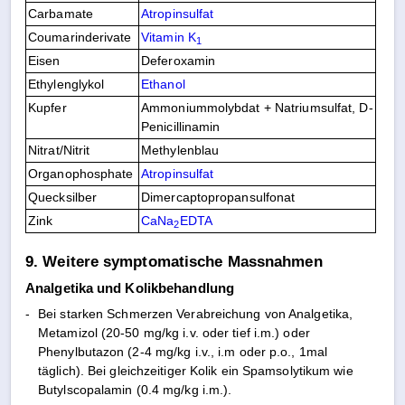
Carbamate
Atropinsulfat
Coumarinderivate
Vitamin K
1
Eisen
Deferoxamin
Ethylenglykol
Ethanol
Kupfer
Ammoniummolybdat + Natriumsulfat, D-
Penicillinamin
Nitrat/Nitrit
Methylenblau
Organophosphate
Atropinsulfat
Quecksilber
Dimercaptopropansulfonat
Zink
CaNa
EDTA
2
9. Weitere symptomatische Massnahmen
Analgetika und Kolikbehandlung
-
Bei starken Schmerzen Verabreichung von Analgetika,
Metamizol (20-50 mg/kg i.v. oder tief i.m.) oder
Phenylbutazon (2-4 mg/kg i.v., i.m oder p.o., 1mal
täglich). Bei gleichzeitiger Kolik ein Spamsolytikum wie
Butylscopalamin (0.4 mg/kg i.m.).