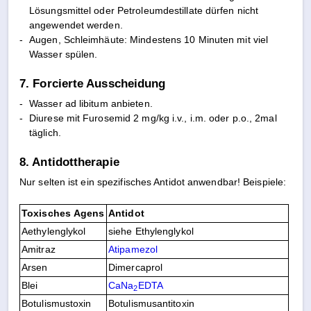
Lösungsmittel oder Petroleumdestillate dürfen nicht
angewendet werden.
-
Augen, Schleimhäute: Mindestens 10 Minuten mit viel
Wasser spülen.
7. Forcierte Ausscheidung
-
Wasser ad libitum anbieten.
-
Diurese mit Furosemid 2 mg/kg i.v., i.m. oder p.o., 2mal
täglich.
8. Antidottherapie
Nur selten ist ein spezifisches Antidot anwendbar! Beispiele:
Toxisches Agens
Antidot
Aethylenglykol
siehe Ethylenglykol
Amitraz
Atipamezol
Arsen
Dimercaprol
Blei
CaNa
EDTA
2
Botulismustoxin
Botulismusantitoxin