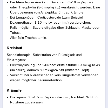
-
Bei Atemdepression kann Doxapram (5-10 mg/kg i.v.)
oder Theophyllin (5-6 mg/kg i.v.) verabreicht werden. Eine
Überdosierung von Analeptika führt zu Krämpfen.
-
Bei Lungenödem Corticosteroide (zum Beispiel
Dexamethason 1-10 mg i.v. oder i.m.) verabreichen.
-
Falls möglich, Sauerstoffgabe über Schlauch, Maske oder
Tubus.
-
Allenfalls Tracheotomie.
Kreislauf
Schocktherapie, Substitution von Flüssigkeit und
Elektrolyten:
-
Elektrolytlösung und Glukose: erste Stunde 10 ml/kg KGW
(im Sturz), danach 80 ml/kg/24 Std (mittlerer Tropf).
-
Vorsicht: bei Nierenschäden kein Ringerlactat verwenden,
wegen möglicher Kaliumretention.
Krämpfe
-
Diazepam: 0.5-1.5 mg/kg i.v. oder i.m., Nachteil: Nicht für
Nutztiere zugelassen.