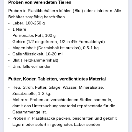
Proben von verendeten Tieren
Proben in Plastikbehältern kühlen (Blut) oder einfrieren. Alle
Behälter sorgfältig beschriften.
-
Leber, 100-250 g
-
1 Niere
-
Perirenales Fett, 100 g
-
Gehirn (1/2 eingefroren, 1/2 in 4% Formaldehyd)
-
Mageninhalt (Darminhalt ist nutzlos), 0.5-1 kg
-
Gallenflüssigkeit, 10-20 ml
-
Blut (Herzkammerinhalt)
-
Urin, falls vorhanden
Futter, Köder, Tabletten, verdächtigtes Material
-
Heu, Stroh, Futter, Silage, Wasser, Mineralsalze,
Zusatzstoffe, 1-2 kg.
-
Mehrere Proben an verschiedenen Stellen sammeln,
damit das Untersuchungsmaterial repräsentativ für die
Gesamtmenge ist.
-
Proben in Plastiksäcke packen, beschriften und gekühlt
lagern oder sofort in geeignetes Labor senden.