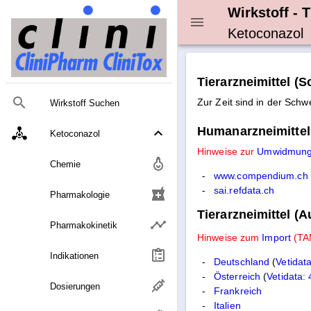
Wirkstoff - T
Ketoconazol
Tierarzneimittel (S
Zur Zeit sind in der Schw
Wirkstoff Suchen
Humanarzneimittel
Ketoconazol
Hinweise zur
Umwidmun
Chemie
www.compendium.ch
sai.refdata.ch
local_pharmacy
Pharmakologie
Tierarzneimittel (A
Pharmakokinetik
Hinweise zum
Import
(TA
Indikationen
Deutschland
(
Vetidat
Österreich
(
Vetidata:
Dosierungen
Frankreich
Italien