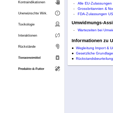
Kontraindikationen
Alle EU-Zulassungen
Grossbritannien & No
Unerwünschte Wirk.
FDA-Zulassungen U
Umwidmungs-Assi
Toxikologie
Interaktionen
Informationen zu
Rückstände
●
Wegleitung Import & U
●
Gesetzliche Grundlag
medication
Tierarzneimittel
●
Rückstandsbeurteilung
healing
Produkte & Futter