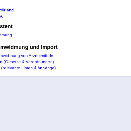
rdirland
SA
stent
 Umwidmung und Import
mwidmung von Arzneimitteln
en (Gesetze & Verordnungen)
 (relevante Listen & Anhänge)