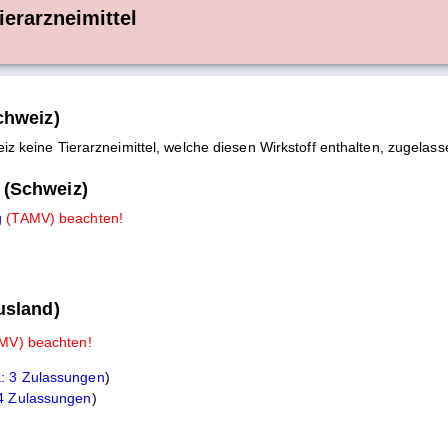
ierarzneimittel
chweiz)
eiz keine Tierarzneimittel, welche diesen Wirkstoff enthalten, zugelass
 (Schweiz)
g
(TAMV) beachten!
usland)
MV) beachten!
a: 3 Zulassungen
)
 4 Zulassungen
)