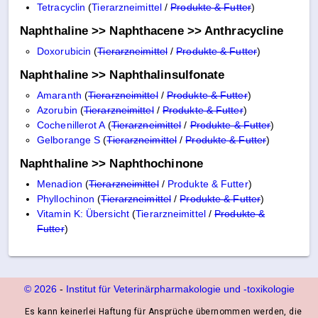
Tetracyclin
(
Tierarzneimittel
/
Produkte & Futter
)
Naphthaline >> Naphthacene >> Anthracycline
Doxorubicin
(
Tierarzneimittel
/
Produkte & Futter
)
Naphthaline >> Naphthalinsulfonate
Amaranth
(
Tierarzneimittel
/
Produkte & Futter
)
Azorubin
(
Tierarzneimittel
/
Produkte & Futter
)
Cochenillerot A
(
Tierarzneimittel
/
Produkte & Futter
)
Gelborange S
(
Tierarzneimittel
/
Produkte & Futter
)
Naphthaline >> Naphthochinone
Menadion
(
Tierarzneimittel
/
Produkte & Futter
)
Phyllochinon
(
Tierarzneimittel
/
Produkte & Futter
)
Vitamin K: Übersicht
(
Tierarzneimittel
/
Produkte &
Futter
)
© 2026
-
Institut für Veterinärpharmakologie und ‑toxikologie
Es kann keinerlei Haftung für Ansprüche übernommen werden, die