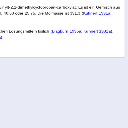
vinyl)-2,2-dimethylcyclopropan-carboxylat. Es ist ein Gemisch aus
0, 40:60 oder 25:75. Die Molmasse ist 391,3 (
Kühnert 1991a
;
schen Lösungsmitteln löslich (
Blagburn 1995a
;
Kühnert 1991a
).
a
).