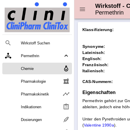
Wirkstoff - 
Permethrin
Klassifizierung:
Wirkstoff Suchen
Synonyme:
Lateinisch:
Permethrin
Englisch:
Französisch:
Chemie
Italienisch:
local_pharmacy
Pharmakologie
CAS-Nummern:
Eigenschaften
Pharmakokinetik
Permethrin gehört zur Gru
ableiten, jedoch eine höhe
Indikationen
Unter den Pyrethroiden 
Dosierungen
(
Valentine 1990a
).