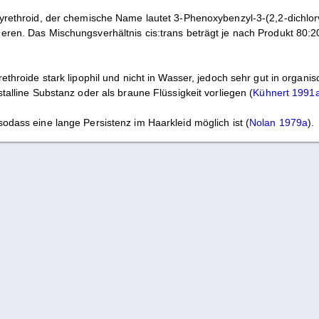
Pyrethroid, der chemische Name lautet 3-Phenoxybenzyl-3-(2,2-dichlor
eren. Das Mischungsverhältnis cis:trans beträgt je nach Produkt 80:2
rethroide stark lipophil und nicht in Wasser, jedoch sehr gut in organi
stalline Substanz oder als braune Flüssigkeit vorliegen (
Kühnert 1991
sodass eine lange Persistenz im Haarkleid möglich ist (
Nolan 1979a
).