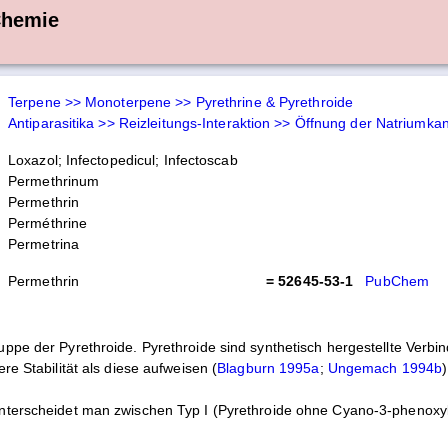
Chemie
Terpene >> Monoterpene >> Pyrethrine & Pyrethroide
Antiparasitika >> Reizleitungs-Interaktion >> Öffnung der Natriumka
Loxazol; Infectopedicul; Infectoscab
Permethrinum
Permethrin
Perméthrine
Permetrina
Permethrin
= 52645-53-1
PubChem
ppe der Pyrethroide. Pyrethroide sind synthetisch hergestellte Verbin
re Stabilität als diese aufweisen (
Blagburn 1995a
;
Ungemach 1994b
)
unterscheidet man zwischen Typ I (Pyrethroide ohne Cyano-3-phenox