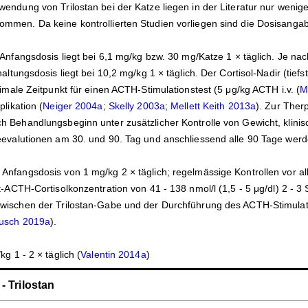
wendung von Trilostan bei der Katze liegen in der Literatur nur weni
mmen. Da keine kontrollierten Studien vorliegen sind die Dosisangab
e Anfangsdosis liegt bei 6,1 mg/kg bzw. 30 mg/Katze 1 × täglich. Je na
haltungsdosis liegt bei 10,2 mg/kg 1 × täglich. Der Cortisol-Nadir (tie
timale Zeitpunkt für einen ACTH-Stimulationstest (5 μg/kg ACTH i.v. (
M
plikation (
Neiger 2004a
;
Skelly 2003a
;
Mellett Keith 2013a
). Zur Ther
h Behandlungsbeginn unter zusätzlicher Kontrolle von Gewicht, klini
eevalutionen am 30. und 90. Tag und anschliessend alle 90 Tage werd
Anfangsdosis von 1 mg/kg 2 × täglich; regelmässige Kontrollen vor al
st-ACTH-Cortisolkonzentration von 41 - 138 nmol/l (1,5 - 5 μg/dl) 2 - 
wischen der Trilostan-Gabe und der Durchführung des ACTH-Stimulation
usch 2019a
).
kg 1 - 2 × täglich (
Valentin 2014a
)
- Trilostan