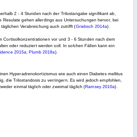
halb 2 - 4 Stunden nach der Trilostangabe signifikant ab,
se Resulate gehen allerdings aus Untersuchungen hervor, bei
 täglichen Verabreichung auch zutrifft (
Griebsch 2014a
).
en Cortisolkonzentrationen vor und 3 - 6 Stunden nach dem
alten oder reduziert werden soll. In solchen Fällen kann ein
idence 2015a
;
Plumb 2018a
).
 einen Hyperadrenokortizismus wie auch einen Diabetes mellitus
, die Trilostandosis zu verringern. Es wird jedoch empfohlen,
ntweder einmal täglich oder zweimal täglich (
Ramsey 2010a
).