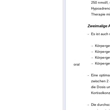
250 nmol/l,
Hypoadrenok
Therapie mi
Zweimalige A
-
Es ist auch 
-
Körpergew
-
Körpergew
-
Körperge
-
Körpergew
oral
-
Eine optima
zwischen 2 
die Dosis u
Kortisolkon
-
Die durchsch