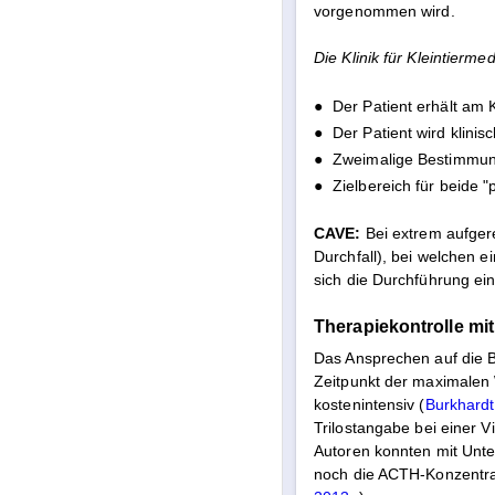
vorgenommen wird.
Die Klinik für Kleintierm
●
Der Patient erhält am 
●
Der Patient wird klini
●
Zweimalige Bestimmung 
●
Zielbereich für beide 
CAVE:
Bei extrem aufgere
Durchfall), bei welchen 
sich die Durchführung ei
Therapiekontrolle mi
Das Ansprechen auf die B
Zeitpunkt der maximalen W
kostenintensiv (
Burkhard
Trilostangabe bei einer 
Autoren konnten mit Unte
noch die ACTH-Konzentrat