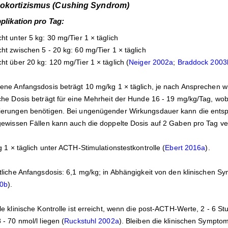
okortizismus (Cushing Syndrom)
plikation pro Tag:
ht unter 5 kg: 30 mg/Tier 1 × täglich
ht zwischen 5 - 20 kg: 60 mg/Tier 1 × täglich
ht über 20 kg: 120 mg/Tier 1 × täglich (
Neiger 2002a
;
Braddock 2003
ene Anfangsdosis beträgt 10 mg/kg 1 × täglich, je nach Ansprechen wi
che Dosis beträgt für eine Mehrheit der Hunde 16 - 19 mg/kg/Tag, wo
erungen benötigen. Bei ungenügender Wirkungsdauer kann die entspre
gewissen Fällen kann auch die doppelte Dosis auf 2 Gaben pro Tag vert
 1 × täglich unter ACTH-Stimulationstestkontrolle (
Ebert 2016a
).
tliche Anfangsdosis: 6,1 mg/kg; in Abhängigkeit von den klinischen 
00b
).
le klinische Kontrolle ist erreicht, wenn die post-ACTH-Werte, 2 - 6 
- 70 nmol/l liegen (
Ruckstuhl 2002a
). Bleiben die klinischen Sympto