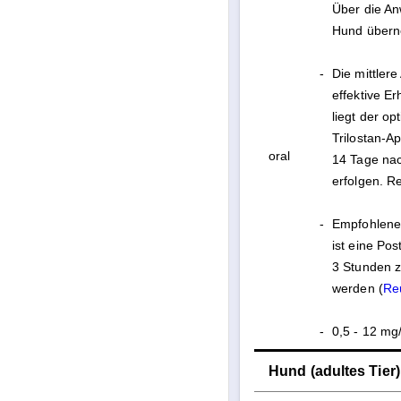
Über die An
Hund überno
-
Die mittler
effektive Er
liegt der op
Trilostan-Ap
oral
14 Tage nac
erfolgen. R
-
Empfohlene 
ist eine Po
3 Stunden z
werden (
Re
-
0,5 - 12 mg/
Hund (adultes Tier) 