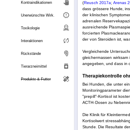
Kontraindikationen
(
Reusch 2017a
;
Arenas 
dass grössere Hunde, ins
der klinischen Symptomen
Unerwünschte Wirk.
adrenalen Reservekapazi
ausreichende Plasmaspieg
Toxikologie
forcierten Plasmaclearan
der von Steroiden ist, w
Interaktionen
Vergleichende Untersuchu
Rückstände
gleichermassen wirksam i
angegeben, und dass in d
medication
Tierarzneimittel
Therapiekontrolle oh
healing
Produkte & Futter
Bei Hunden, die unter ei
Monitoringparameter dien
"prepill"-Kortisol ist k
ACTH-Dosen zu Nebennie
Die Klinik für Kleintierme
Kortisolwert stressabhäng
Stunde. Die Resultate de