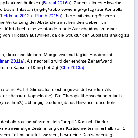
plikationshäufigkeit (
Boretti 2016a
). Zudem gibt es Hinweise,
e Dosis Trilostan (mg/kg/Gabe sowie mg/kg/Tag) zur Kontrolle
(
Feldman 2012a
;
Plumb 2015a
). Tiere mit einer grösseren
eine Verkürzung der Abstände zwischen den Gaben, um
n führt durch eine verstärkte renale Ausscheidung zu einer
 von Trilostan auswirken, da die Struktur der Substanz analog zu
n, dass eine kleinere Menge zweimal täglich verabreicht
dman 2011a
). Als nachteilig wird der erhöhte Zeitaufwand
lichen Kapseln 10 mg beträgt (
Cho 2013a
).
hema ohne ACTH-Stimulationstest angewendet werden. Als
or der nächsten Kapselgabe). Die Therapieüberwachung mittels
H (Synacthen®) abhängig. Zudem gibt es Hinweise, dass hohe
 deshalb routinemässig mittels "prepill"-Kortisol. Da der
h eine zweimalige Bestimmung des Kortisolwertes innerhalb von 1
edem Fall mitbeurteilt werden, bevor eine Dosisänderung