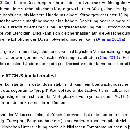
2013a
). Tiefere Dosierungen führen jedoch oft zu einer Erhöhung der Ap
besondere solche mit einem Körpergewicht über 30 kg, eine niedriger
 benötigen, als kleinere Hunde mit einem Körpergewicht unter 15 kg 
tät benötigen möglicherweise eine höhere Dosierung oder vielmehr 
el aufrecht zu erhalten. Eine Langzeitbehandlung mit Glucocorticoide
ce von Steroiden. Dies kann sich gleichermassen auf die Ausscheidung
as eine Erhöhung der Dosis notwendig machen kann (
Arenas 2013a
).
ngen zur einmal täglichen und zweimal täglichen Verabreichung zeige
st, aber weniger unerwünschte Wirkungen auftreten (
Cho 2013a
;
Fel
en meisten Ländern die niedrigste Dosisstärke der kommerziell erhält
ne ATCH-Stimulationstest
ner konstanten Trilostandosis stabil sind, kann ein Überwachungssc
t das sogenannte "prepill"-Kortisol (Serumkortisolwert unmittelbar v
ostengünstiger und nicht von der Verfügbarkeit von synthetischem ACT
renrindennekrosen führen können.
dizin der Vetsuisse-Fakultät Zürich überwacht Patienten unter Trilostan
ig (Transport, Blutentnahme etc.) stark varieren kann, empfiehlt sic
r klinischen Untersuchung sowie die klinischen Symptome müssen in j