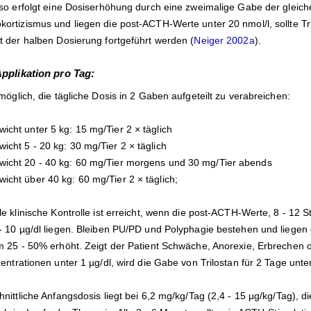
 so erfolgt eine Dosiserhöhung durch eine zweimalige Gabe der gleich
ortizismus und liegen die post-ACTH-Werte unter 20 nmol/l, sollte Tr
t der halben Dosierung fortgeführt werden (
Neiger 2002a
).
pplikation pro Tag:
möglich, die tägliche Dosis in 2 Gaben aufgeteilt zu verabreichen:
icht unter 5 kg: 15 mg/Tier 2 × täglich
icht 5 - 20 kg: 30 mg/Tier 2 × täglich
wicht 20 - 40 kg: 60 mg/Tier morgens und 30 mg/Tier abends
icht über 40 kg: 60 mg/Tier 2 × täglich;
le klinische Kontrolle ist erreicht, wenn die post-ACTH-Werte, 8 - 1
- 10 µg/dl liegen. Bleiben PU/PD und Polyphagie bestehen und liegen 
m 25 - 50% erhöht. Zeigt der Patient Schwäche, Anorexie, Erbrechen 
zentrationen unter 1 µg/dl, wird die Gabe von Trilostan für 2 Tage unt
nittliche Anfangsdosis liegt bei 6,2 mg/kg/Tag (2,4 - 15 µg/kg/Tag), d