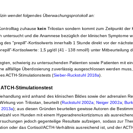
edizin wendet folgendes Überwachungsprotokoll an:
Kontrolltag zuhause
kein
Trilostan sondern kommt zum Zeitpunkt der Ka
sch untersucht und die Anamnese bezüglich der klinischen Symptome w
des "prepill"-Kortisolwerts innerhalb 1 Stunde direkt vor der nächst
"prepill"-Kortisolwerte: 1,5 µg/dl (41 - 138 nmol/l) unter Mitbeurteil
gten, schwierig zu untersuchenden Patienten sowie Patienten mit ein
eine allfällige Überdosierung zuverlässig ausgeschlossen werden muss
nes ACTH-Stimulationstests
(
Sieber-Ruckstuhl 2018a
).
t ATCH-Stimulationstest
ehandlung wird anhand des klinischen Bildes sowie der adrenalen Re
irkung von Trilostan, beurteilt (
Ruckstuhl 2002a
;
Neiger 2002a
;
Burk
t 2013a
); aus diesen Gründen beurteilen gewisse Autoren die Bestimm
Vielzahl von Hunden mit einem Hyperadrenokortizismus als ausreich
rsuchungen jedoch gegenteilige Resultate aufzeigen, sodass zur Ther
ion oder das Cortisol/ACTH-Verhältnis ausreichend ist, und der ACTH