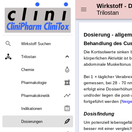
Wirkstoff - 
Trilostan
Dosierung - allgem
Behandlung des Cu
Wirkstoff Suchen
Die Kortisolwerte sinken
Trilostan
körperlichen Aktivität i
abdominale Muskeltonus v
Chemie
Bei 1 × täglicher Verabre
local_pharmacy
Pharmakologie
gemessen, bei 28 - 70 nmo
erfolgt eine Dosiserhöhu
und/oder liegen die post
Pharmakokinetik
fortgeführt werden (
Neig
Indikationen
Dosisfindung
Dosierungen
Um potenziell lebensgefä
besser mit einer verglei