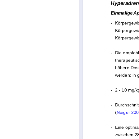
Hyperadren
Einmalige Ap
-
Körpergewic
Körpergewic
Körpergewic
-
Die empfohl
therapeutis
höhere Dosi
werden; in 
-
2 - 10 mg/kg
-
Durchschnit
(
Neiger 20
-
Eine optima
zwischen 28 