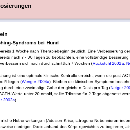
Dosierungen
ein
shing-Syndroms bei Hund
 bereits 1 Woche nach Therapiebeginn deutlich. Eine Verbesserung der
st bereits nach 7 - 30 Tagen zu beobachten, eine vollständige Besser
erbessern sich nach durchschnittlich 7 Wochen (
Ruckstuhl 2002a
;
N
ichung ist eine optimale klinische Kontrolle erreicht, wenn die post-A
l/l liegen (
Wenger 2004a
). Bleiben die klinischen Symptome bestehe
ng durch eine zweimalige Gabe der gleichen Dosis pro Tag (
Neiger 20
-ACTH-Werte unter 20 nmol/l, sollte Trilostan für 2 Tage abgesetzt w
er 2002a
).
hrliche Nebenwirkungen (Addison-Krise, iatrogene Nebennierenrindeni
chsweise niedrigen Dosis anhand des Körpergewichtes zu beginnen, als