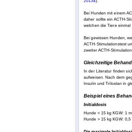
2013a
).
Bei Hunden mit einem ACT
daher sollte ein ACTH-St
welchen die Tiere einmal 
Bei gewissen Hunden, wel
ACTH-Stimulationstest unte
zweiter ACTH-Stimulation
Gleichzeitige Behand
In der Literatur finden s
aufweisen. Nach dem gege
Insulin und Trilostan in g
Beispiel eines Beh
Initialdosis
Hunde < 15 kg KGW: 1 mg
Hunde > 15 kg KGW: 0,5 
Die maximale Initialdos