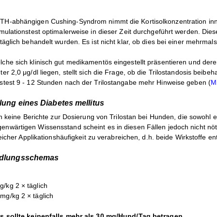
H-abhängigen Cushing-Syndrom nimmt die Kortisolkonzentration inner
imulationstest optimalerweise in dieser Zeit durchgeführt werden. Die
täglich behandelt wurden. Es ist nicht klar, ob dies bei einer mehrmals
che sich klinisch gut medikamentös eingestellt präsentieren und der
r 2,0 μg/dl liegen, stellt sich die Frage, ob die Trilostandosis beibeh
stest 9 - 12 Stunden nach der Trilostangabe mehr Hinweise geben (
M
lung eines Diabetes mellitus
ich keine Berichte zur Dosierung von Trilostan bei Hunden, die sowohl
nwärtigen Wissensstand scheint es in diesen Fällen jedoch nicht nötig
leicher Applikationshäufigkeit zu verabreichen, d.h. beide Wirkstoffe e
andlungsschemas
/kg 2 × täglich
mg/kg 2 × täglich
is sollte keinenfalls mehr als 30 mg/Hund/Tag betragen.