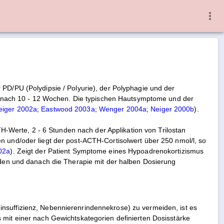
 PD/PU (Polydipsie / Polyurie), der Polyphagie und der
ung nach 10 - 12 Wochen. Die typischen Hautsymptome und der
eiger 2002a
;
Eastwood 2003a
;
Wenger 2004a
;
Neiger 2000b
).
CTH-Werte, 2 - 6 Stunden nach der Applikation von Trilostan
n und/oder liegt der post-ACTH-Cortisolwert über 250 nmol/l, so
02a
). Zeigt der Patient Symptome eines Hypoadrenokortizismus
erden und danach die Therapie mit der halben Dosierung
nsuffizienz, Nebennierenrindennekrose) zu vermeiden, ist es
 mit einer nach Gewichtskategorien definierten Dosisstärke