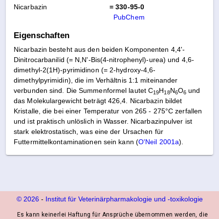
Nicarbazin
= 330-95-0
PubChem
Eigenschaften
Nicarbazin besteht aus den beiden Komponenten 4,4'-
Dinitrocarbanilid (= N,N'-Bis(4-nitrophenyl)-urea) und 4,6-
dimethyl-2(1H)-pyrimidinon (= 2-hydroxy-4,6-
dimethylpyrimidin), die im Verhältnis 1:1 miteinander
verbunden sind. Die Summenformel lautet C
H
N
O
und
19
18
6
6
das Molekulargewicht beträgt 426,4. Nicarbazin bildet
Kristalle, die bei einer Temperatur von 265 - 275°C zerfallen
und ist praktisch unlöslich in Wasser. Nicarbazinpulver ist
stark elektrostatisch, was eine der Ursachen für
Futtermittelkontaminationen sein kann (
O'Neil 2001a
).
© 2026
-
Institut für Veterinärpharmakologie und ‑toxikologie
Es kann keinerlei Haftung für Ansprüche übernommen werden, die