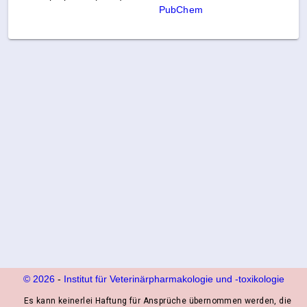
PubChem
© 2026
-
Institut für Veterinärpharmakologie und ‑toxikologie
Es kann keinerlei Haftung für Ansprüche übernommen werden, die