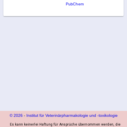
PubChem
© 2026
-
Institut für Veterinärpharmakologie und ‑toxikologie
Es kann keinerlei Haftung für Ansprüche übernommen werden, die