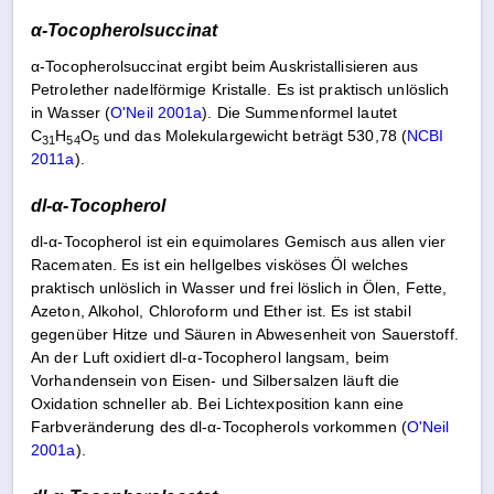
α-Tocopherolsuccinat
α-Tocopherolsuccinat ergibt beim Auskristallisieren aus
Petrolether nadelförmige Kristalle. Es ist praktisch unlöslich
in Wasser (
O'Neil 2001a
). Die Summenformel lautet
C
H
O
und das Molekulargewicht beträgt 530,78 (
NCBI
31
54
5
2011a
).
dl-α-Tocopherol
dl-α-Tocopherol ist ein equimolares Gemisch aus allen vier
Racematen. Es ist ein hellgelbes visköses Öl welches
praktisch unlöslich in Wasser und frei löslich in Ölen, Fette,
Azeton, Alkohol, Chloroform und Ether ist. Es ist stabil
gegenüber Hitze und Säuren in Abwesenheit von Sauerstoff.
An der Luft oxidiert dl-α-Tocopherol langsam, beim
Vorhandensein von Eisen- und Silbersalzen läuft die
Oxidation schneller ab. Bei Lichtexposition kann eine
Farbveränderung des dl-α-Tocopherols vorkommen (
O'Neil
2001a
).