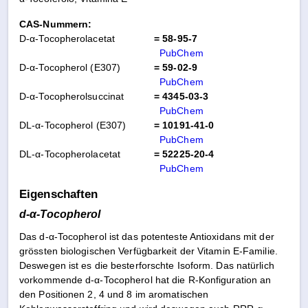
CAS-Nummern:
D-α-Tocopherolacetat
= 58-95-7
PubChem
D-α-Tocopherol (E307)
= 59-02-9
PubChem
D-α-Tocopherolsuccinat
= 4345-03-3
PubChem
DL-α-Tocopherol (E307)
= 10191-41-0
PubChem
DL-α-Tocopherolacetat
= 52225-20-4
PubChem
Eigenschaften
d-α-Tocopherol
Das d-α-Tocopherol ist das potenteste Antioxidans mit der
grössten biologischen Verfügbarkeit der Vitamin E-Familie.
Deswegen ist es die besterforschte Isoform. Das natürlich
vorkommende d-α-Tocopherol hat die R-Konfiguration an
den Positionen 2, 4 und 8 im aromatischen