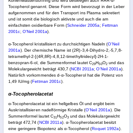
Kohlenwasserstoffring und wird deswegen auch RRR-α-
Tocopherol genannt. Diese Form wird bevorzugt in der Leber
aufgenommen und für den Transport ins Plasma sekretiert
und ist somit die biologisch aktivste und auch die am
einfachsten oxidierbare Form (
Schneider 2005a
;
Fettman
2001c
;
O'Neil 2001a
).
α-Tocopherol kristallisiert zu durchsichtigen Nadeln (
O'Neil
2001a
). Der chemische Name ist (2R)-3,4-Dihydro-2,-5,7,8-
tetramethyl-2-[(4R,8R)-4,8,12-timethyltridecyl]-2H-1-
benzopran-6-ol, die Summenformel lautet C
H
O
und das
29
50
2
Molekulargewicht beträgt 430,7 (
NCBI 2011a
;
O'Neil 2001a
).
Natürlich vorkommendes d-α-Tocopherol hat die Potenz von
1,49 IU/mg (
Fettman 2001c
).
α-Tocopherolacetat
α-Tocopherolacetat ist ein hellgelbes Öl und ergibt beim
Auskristallisieren nadelförmige Kristalle (
O'Neil 2001a
). Die
Summenformel lautet C
H
O
und das Molekulargewicht
31
52
3
beträgt 472,74 (
NCBI 2011a
). α-Tocopherolacetat besitzt
eine geringere Biopotenz als α-Tocopherol (
Roquet 1992a
).