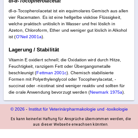
dl-α-Tocopherolacetat
dl-α-Tocopherolacetat ist ein equimolares Gemisch aus allen
vier Racematen. Es ist eine hellgelbe visköse Flüssigkeit,
welche praktisch unlöslich in Wasser und frei löslich in
Azeton, Chloroform, Ether und weniger gut löslich in Alkohol
ist (
O'Neil 2001a
).
Lagerung / Stabilität
Vitamin E oxidiert schnell; die Oxidation wird durch Hitze,
Feuchtigkeit, ranzigem Fett oder Übergangsmetalle
beschleunigt (
Fettman 2001c
). Chemisch stabilisierte
Formen mit Polyethylenglycol oder Tocopherylacetat, -
succinat oder -nicotinat sind weniger reaktiv und sollten für
die orale Anwendung bevorzugt werden (
Newmark 1975a
).
© 2026
-
Institut für Veterinärpharmakologie und ‑toxikologie
Es kann keinerlei Haftung für Ansprüche übernommen werden, die
aus dieser Webseite erwachsen könnten.