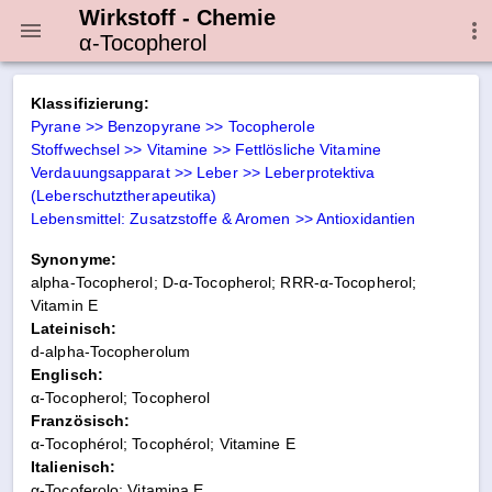
Wirkstoff - Chemie
α-Tocopherol
Klassifizierung:
Pyrane >> Benzopyrane >> Tocopherole
Stoffwechsel >> Vitamine >> Fettlösliche Vitamine
Verdauungsapparat >> Leber >> Leberprotektiva
(Leberschutztherapeutika)
Lebensmittel: Zusatzstoffe & Aromen >> Antioxidantien
Synonyme:
alpha-Tocopherol; D-α-Tocopherol; RRR-α-Tocopherol;
Vitamin E
Lateinisch:
d-alpha-Tocopherolum
Englisch:
α-Tocopherol; Tocopherol
Französisch:
α-Tocophérol; Tocophérol; Vitamine E
Italienisch:
α-Tocoferolo; Vitamina E