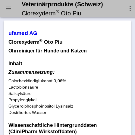
Veterinärprodukte (Schweiz)
®
Clorexyderm
Oto Piu
ufamed AG
®
Clorexyderm
Oto Piu
Ohrreiniger für Hunde und Katzen
Inhalt
Zusammensetzung:
Chlorhexidindiglukonat 0,06%
Lactobionsäure
Salicylsäure
Propylenglykol
Glycerolphosphoinositol Lysinsalz
Destilliertes Wasser
Wissenschaftliche Hintergrunddaten
(CliniPharm Wirkstoffdaten)