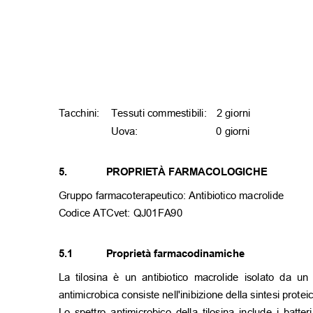
Tacchini: Tessuti
commestibili: 2
giorni
Uova: 0
giorni
5.
PROPRIETÀ FARMACOLOGICHE
Gruppo farmacoterapeutico: Antibiotico macrolide
Codice ATCvet: QJ01FA90
5.1
Proprietà farmacodinamiche
La tilosina è un antibiotico macrolide isolato da u
antimicrobica consiste nell'inibizione della sintesi prote
Lo spettro antimicrobico della tilosina include i batt