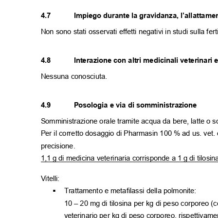
4.7
Impiego durante la gravidanza, l’allattam
Non sono stati osservati effetti negativi in studi sulla fer
4.8
Interazione con altri medicinali veterinari
Nessuna conosciuta.
4.9
Posologia e via di somministrazione
Somministrazione orale tramite acqua da bere, latte o so
Per il corretto dosaggio di Pharmasin 100 % ad us. vet. 
precisione.
1,1 g di medicina veterinaria corrisponde a 1 g di tilosi
Vitelli:
Trattamento e metafilassi della polmonite:
▪
10
–
20 mg di tilosina per kg di peso corporeo (
veterinario per kg di peso corporeo, rispettivame