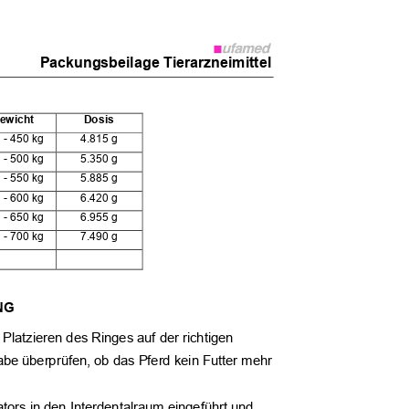
Packungsbeilage Tierarzneimittel
ewicht
Dosis
 - 450 kg
4.815 g
 - 500 kg
5.350 g
 - 550 kg
5.885 g
 - 600 kg
6.420 g
 - 650 kg
6.955 g
 - 700 kg
7.490 g
UNG
 Platzieren des Ringes auf der richtigen
abe überprüfen, ob das Pferd kein Futter mehr
kators in den Interdentalraum eingeführt und