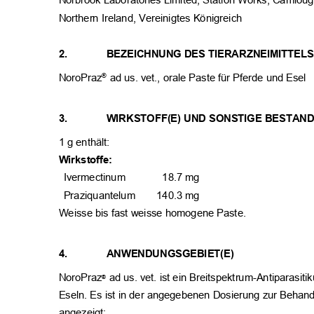
Norbrook Laboratories Limited, Station Works, Camlo
Northern Ireland, Vereinigtes Königreich
2.
BEZEICHNUNG DES TIERARZNEIMITTEL
NoroPraz
ad us. vet., orale Paste für Pferde und Esel
®
3.
WIRKSTOFF(E) UND SONSTIGE BESTAN
1 g enthält:
Wirkstoffe:
Ivermectinum
18.7 mg
Praziquantelum
140.3 mg
Weisse bis fast weisse homogene Paste.
4.
ANWENDUNGSGEBIET(E)
NoroPraz
ad us. vet. ist ein Breitspektrum-Antiparas
®
Eseln. Es ist in der angegebenen Dosierung zur Beha
angezeigt: