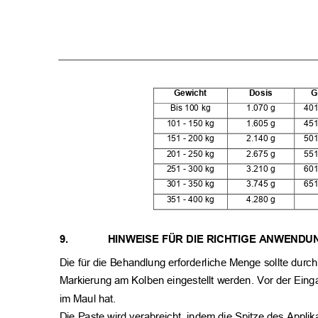
Gewicht
Dosis
G
Bis 100 kg
1.070 g
401
101 - 150 kg
1.605 g
451
151 - 200 kg
2.140 g
501
201 - 250 kg
2.675 g
551
251 - 300 kg
3.210 g
601
301 - 350 kg
3.745 g
651
351 - 400 kg
4.280 g
9.
HINWEISE FÜR DIE RICHTIGE ANWEND
Die für die Behandlung erforderliche Menge sollte durch
Markierung am Kolben eingestellt werden. Vor der Eing
im Maul hat.
Die Paste wird verabreicht, indem die Spitze des Appli