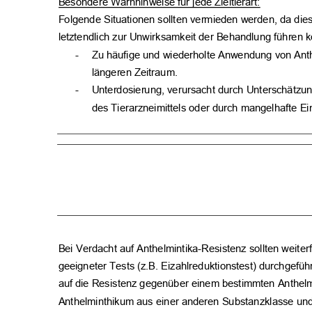
Besondere Warnhinweise für jede Zieltierart:
Folgende Situationen sollten vermieden werden, da di
letztendlich zur Unwirksamkeit der Behandlung führen
-
Zu häufige und wiederholte Anwendung von Ant
längeren Zeitraum.
-
Unterdosierung, verursacht durch Unterschätzu
des Tierarzneimittels oder durch mangelhafte Ei
Bei Verdacht auf Anthelmintika-Resistenz sollten wei
geeigneter Tests (z.B. Eizahlreduktionstest) durchgefüh
auf die Resistenz gegenüber einem bestimmten Anthelm
Anthelminthikum aus einer anderen Substanzklasse un