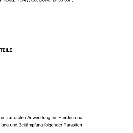
ugh Road, Newry, Co. Down, BT35 6JP,
S
DTEILE
itikum zur oralen Anwendung bei Pferden und
ndlung und Bekämpfung folgender Parasiten