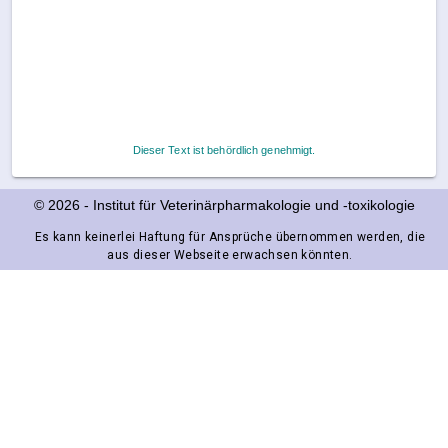
Dieser Text ist behördlich genehmigt.
© 2026
-
Institut für Veterinärpharmakologie und ‑toxikologie
Es kann keinerlei Haftung für Ansprüche übernommen werden, die
aus dieser Webseite erwachsen könnten.