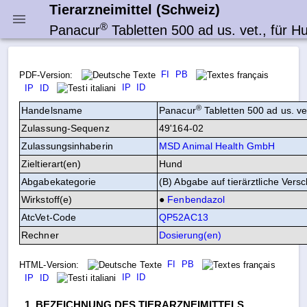
Tierarzneimittel (Schweiz)
®
Panacur
Tabletten 500 ad us. vet., für H
FI
PB
PDF-Version:
IP
ID
IP
ID
®
Handelsname
Panacur
Tabletten 500 ad us. ve
Zulassung‑Sequenz
49'164-02
Zulassungsinhaberin
MSD Animal Health GmbH
Zieltierart(en)
Hund
Abgabekategorie
(B) Abgabe auf tierärztliche Vers
Wirkstoff(e)
●
Fenbendazol
AtcVet-Code
QP52AC13
Rechner
FI
PB
HTML-Version:
IP
ID
IP
ID