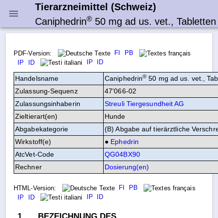
Tierarzneimittel (Schweiz)
®
Caniphedrin
50 mg ad us. vet., Tabletten
FI
PB
PDF-Version:
IP
ID
IP
ID
®
Handelsname
Caniphedrin
50 mg ad us. vet., Tab
Zulassung‑Sequenz
47'066-02
Zulassungsinhaberin
Streuli Tiergesundheit AG
Zieltierart(en)
Hunde
Abgabekategorie
(B) Abgabe auf tierärztliche Verschr
Wirkstoff(e)
●
Ephedrin
AtcVet-Code
QG04BX90
Rechner
FI
PB
HTML-Version:
IP
ID
IP
ID