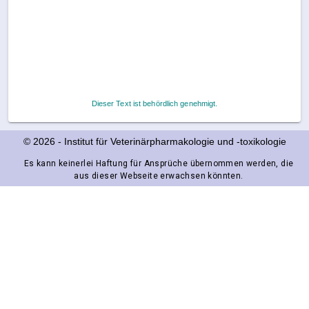
Dieser Text ist behördlich genehmigt.
© 2026
-
Institut für Veterinärpharmakologie und ‑toxikologie
Es kann keinerlei Haftung für Ansprüche übernommen werden, die
aus dieser Webseite erwachsen könnten.