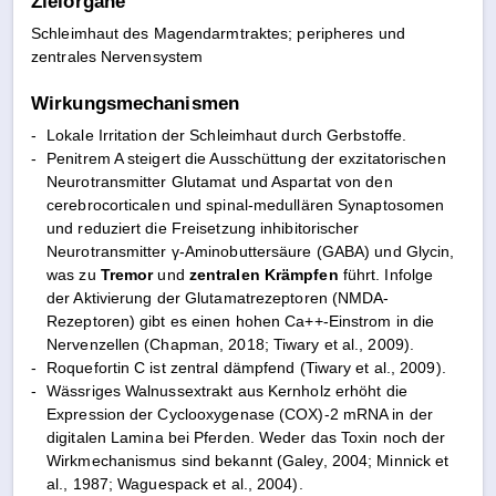
Zielorgane
Schleimhaut des Magendarmtraktes; peripheres und
zentrales Nervensystem
Wirkungsmechanismen
-
Lokale Irritation der Schleimhaut durch Gerbstoffe.
-
Penitrem A steigert die Ausschüttung der exzitatorischen
Neurotransmitter Glutamat und Aspartat von den
cerebrocorticalen und spinal-medullären Synaptosomen
und reduziert die Freisetzung inhibitorischer
Neurotransmitter γ-Aminobuttersäure (GABA) und Glycin,
was zu
Tremor
und
zentralen Krämpfen
führt. Infolge
der Aktivierung der Glutamatrezeptoren (NMDA-
Rezeptoren) gibt es einen hohen Ca++-Einstrom in die
Nervenzellen (Chapman, 2018; Tiwary et al., 2009).
-
Roquefortin C ist zentral dämpfend (Tiwary et al., 2009).
-
Wässriges Walnussextrakt aus Kernholz erhöht die
Expression der Cyclooxygenase (COX)-2 mRNA in der
digitalen Lamina bei Pferden. Weder das Toxin noch der
Wirkmechanismus sind bekannt (Galey, 2004; Minnick et
al., 1987; Waguespack et al., 2004).