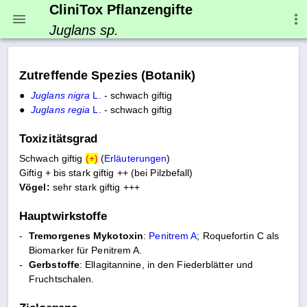
CliniTox Pflanzengifte
Juglans sp.
Zutreffende Spezies (Botanik)
●
Juglans nigra
L.
- schwach giftig
●
Juglans regia
L.
- schwach giftig
Toxizitätsgrad
Schwach giftig
(+)
(
Erläuterungen
)
Giftig + bis stark giftig ++ (bei Pilzbefall)
Vögel:
sehr stark giftig +++
Hauptwirkstoffe
-
Tremorgenes Mykotoxin
:
Penitrem A
; Roquefortin C als
Biomarker für Penitrem A.
-
Gerbstoffe
: Ellagitannine, in den Fiederblätter und
Fruchtschalen.