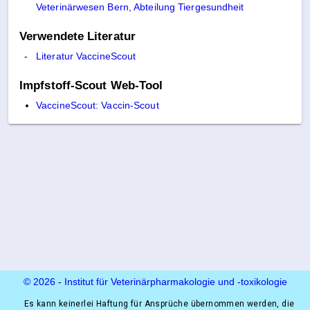
Veterinärwesen Bern, Abteilung Tiergesundheit
Verwendete Literatur
Literatur VaccineScout
Impfstoff-Scout Web-Tool
VaccineScout: Vaccin-Scout
© 2026
-
Institut für Veterinärpharmakologie und ‑toxikologie
Es kann keinerlei Haftung für Ansprüche übernommen werden, die